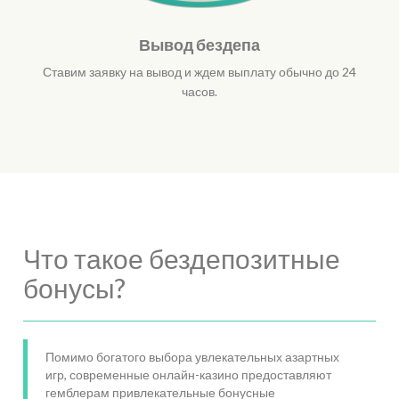
Вывод бездепа
Ставим заявку на вывод и ждем выплату обычно до 24
часов.
Что такое бездепозитные
бонусы?
Помимо богатого выбора увлекательных азартных
игр, современные онлайн-казино предоставляют
гемблерам привлекательные бонусные