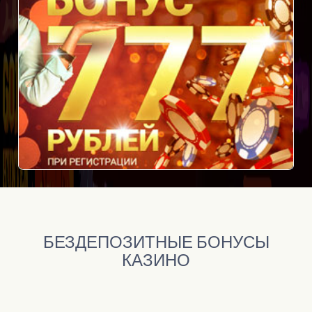
БЕЗДЕПОЗИТНЫЕ БОНУСЫ
КАЗИНО