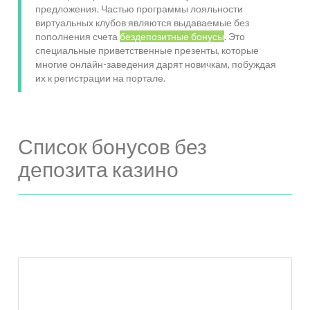
предложения. Частью программы лояльности
виртуальных клубов являются выдаваемые без
пополнения счета
бездепозитные бонусы
. Это
специальные приветственные презенты, которые
многие онлайн-заведения дарят новичкам, побуждая
их к регистрации на портале.
Список бонусов без
депозита казино