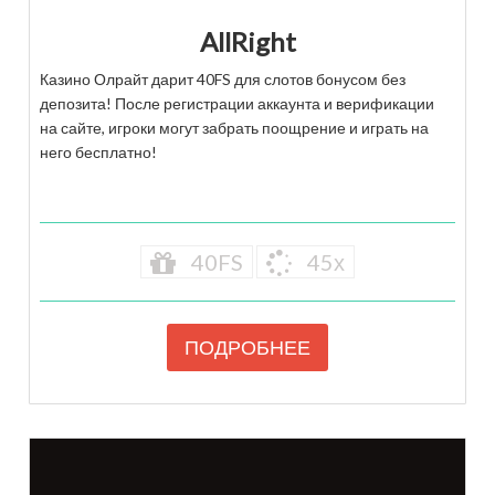
AllRight
Казино Олрайт дарит 40FS для слотов бонусом без
депозита! После регистрации аккаунта и верификации
на сайте, игроки могут забрать поощрение и играть на
него бесплатно!
40FS
45х
ПОДРОБНЕЕ