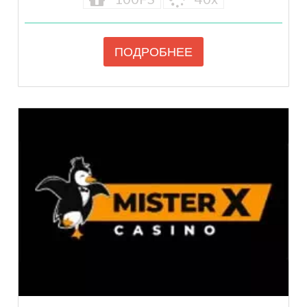
ПОДРОБНЕЕ