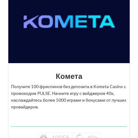
Комета
Получите 100 фриспинов без депозита в Kometa Casino с
промокодом PULSE. Начните игру с вейджером 40x,
наслаждайтесь более 5000 играми и бонусами от лучших
провайдеров.
100FS
40x