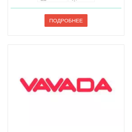
ПОДРОБНЕЕ