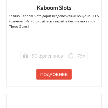
Kaboom Slots
Казино Kaboom Slots дарит бездепозитный бонус на 50FS
новичкам! Регистрируйтесь и играйте бесплатно в слот
Three Gems!
50 фриспинов
75х
ПОДРОБНЕЕ