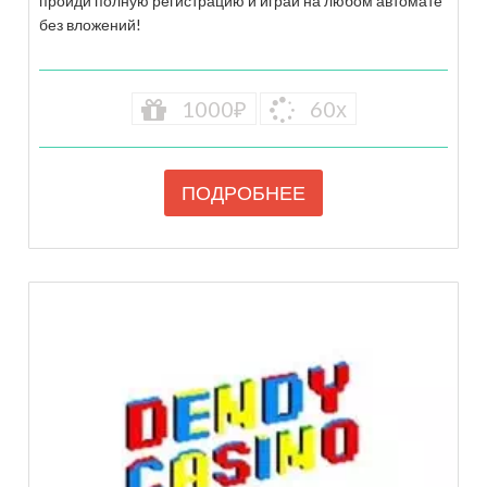
пройди полную регистрацию и играй на любом автомате
без вложений!
1000₽
60х
ПОДРОБНЕЕ