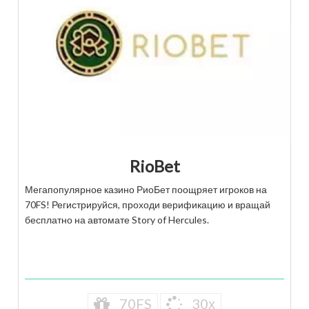
RioBet
Мегапопулярное казино РиоБет поощряет игроков на
70FS! Регистрируйся, проходи верификацию и вращай
бесплатно на автомате Story of Hercules.
70FS
30х