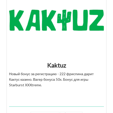
Kaktuz
Новый бонус за регистрацию - 222 фриспина дарит
Кактус казино. Вагер бонуса 50х. Бонус для игры
Starburst XXXtreme.