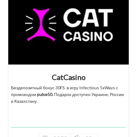
CatCasino
Бездепозитный бонус 30FS в игру Infectious 5xWays с
промокодом
pulse50.
Подарок доступен Украине, России
и Казахстану.