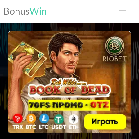
Bonus
Win