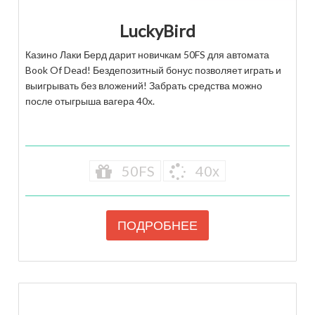
LuckyBird
Казино Лаки Берд дарит новичкам 50FS для автомата
Book Of Dead! Бездепозитный бонус позволяет играть и
выигрывать без вложений! Забрать средства можно
после отыгрыша вагера 40х.
50FS
40х
ПОДРОБНЕЕ