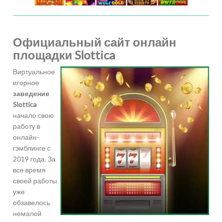
Официальный сайт онлайн
площадки Slottica
Виртуальное
игорное
заведение
Slottica
начало свою
работу в
онлайн-
гэмблинге с
2019 года. За
все время
своей работы
уже
обзавелось
немалой