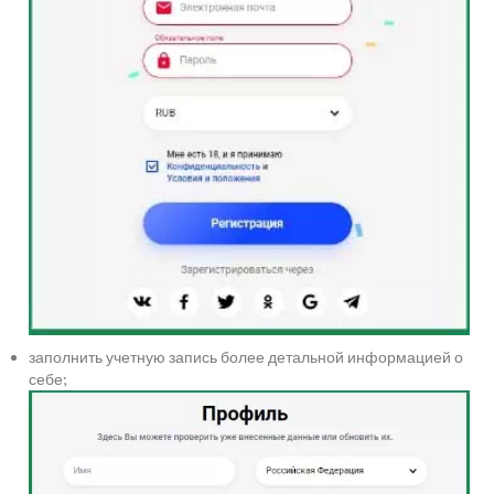
заполнить учетную запись более детальной информацией о
себе;