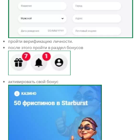
пройти верификацию личности.
после этого пройти в раздел бонусов
активировать свой бонус