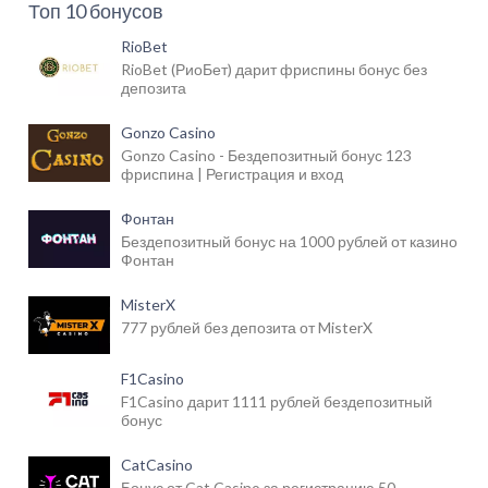
Топ 10 бонусов
RioBet
RioBet (РиоБет) дарит фриспины бонус без
депозита
Gonzo Casino
Gonzo Casino - Бездепозитный бонус 123
фриспина | Регистрация и вход
Фонтан
Бездепозитный бонус на 1000 рублей от казино
Фонтан
MisterX
777 рублей без депозита от MisterX
F1Casino
F1Casino дарит 1111 рублей бездепозитный
бонус
CatCasino
Бонус от Cat Casino за регистрацию 50