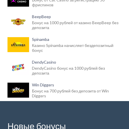
фриспинов
BeepBeep
Бонус на 1000 рублей от казино BeepBeep без
депозита
Spinamba
Казино Spinamba начисляет бездепозитный
бонус
DendyCasino
DendyCasino бонус на 1000 рублей без
депозита
Win Diggers
Бонус на 700 рублей без депозита от Win
Diggers
Новые бонусы