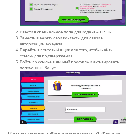
Ввести в специальное поле для кода «LATEST».
Занести в анкету свои контакты для связи и
авторизации аккаунта.
Перейти в почтовый ящик для того, чтобы найти
ссылку для подтверждения.
Войти по ссылке в личный профиль и активировать
полученный бонус.