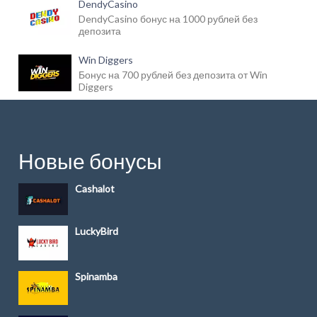
DendyCasino
DendyCasino бонус на 1000 рублей без
депозита
Win Diggers
Бонус на 700 рублей без депозита от Win
Diggers
Новые бонусы
Cashalot
LuckyBird
Spinamba