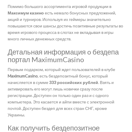
Помимо большого ассортимента игровой продукции в
Максимум казино
есть немало бонусных предложений,
акций и турниров. Используя их геймеры значительно
повышаются свои шансы достичь позитивные результаты во
время игрового процесса в слотах не вкладывая в игры
много личных денежных средств.
Детальная информация o бездепа
портал MaximumCasino
Первым подарком, который ждет пользователей в клубе
MaximumCasino
, есть бездепозитный бонус, который
начисляется в сумме
333 российских рублей
. Взять и
активировать его могут лишь новички сразу после
регистрации. Доступен он только один раз и с одного
компьютера. Это касается и айпи вместе с электронной
почтой. Доступен бездеп для всех стран СНГ, кроме
Украины.
Как получить бездепозитное