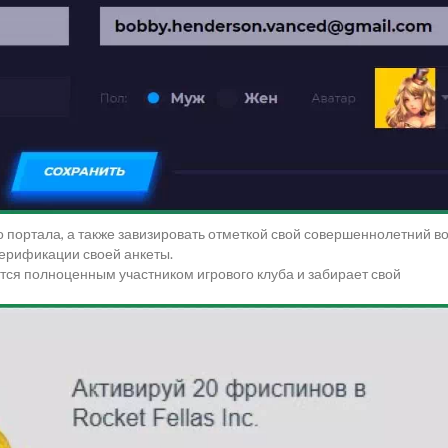
 портала, а также завизировать отметкой свой совершеннолетний во
верификации своей анкеты.
тся полноценным участником игрового клуба и забирает свой