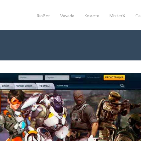
RioBet
Vavada
Комета
MisterX
Ca