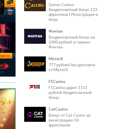
Gonzo Casino -
Бездепозитный бонус 123
фриспина | Регистрация и
вход
Фонтан
Бездепозитный бонус на
1000 рублей от казино
Фонтан
MisterX
777 рублей без депозита
от MisterX
F1Casino
F1Casino дарит 1111
рублей бездепозитный
бонус
CatCasino
Бонус от Cat Casino за
регистрацию 50
фриспинов