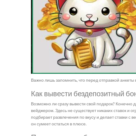
Важно лишь запомнить, что перед отправкой анкеты в
Как вывести бездепозитный бо
Возможно ли сразу вывести свой подарок? Конечно д
вейджером. Здесь не существует никаких ставок и о
подбирает развлечения по вкусу и делает ставки с в
он сумеет остаться в плюсе.