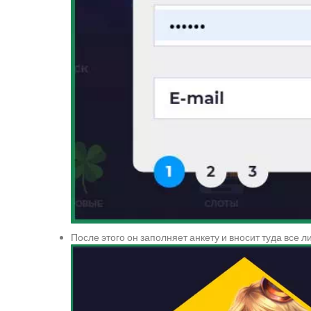
После этого он заполняет анкету и вносит туда все