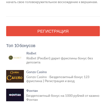
начать свое головокружительное восхождение к вершинам.
РЕГИСТРАЦИЯ
Топ 10 бонусов
RioBet
RioBet (РиоБет) дарит фриспины бонус без
депозита
Gonzo Casino
Gonzo Casino - Бездепозитный бонус 123
фриспина | Регистрация и вход
Фонтан
Бездепозитный бонус на 1000 рублей от казино
Фонтан