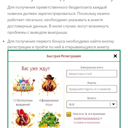
Для получения приветственного бездепозита каждый
новичок должен зарегистрироваться. Поскольку казино
работает легально, необходимо указывать в анкете
достоверные данные. В ином случае, могут возникнуть
проблемы с выводом выигрыша.
Для получения первого бонуса необходимо найти кнопку
регистрации и пройти по ней в открывающуюся анкету.