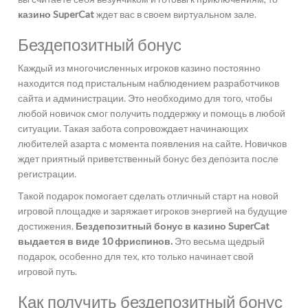
казино SuperCat
ждет вас в своем виртуальном зале.
Бездепозитный бонус
Каждый из многочисленных игроков казино постоянно
находится под пристальным наблюдением разработчиков
сайта и администрации. Это необходимо для того, чтобы
любой новичок смог получить поддержку и помощь в любой
ситуации. Такая забота сопровождает начинающих
любителей азарта с момента появления на сайте. Новичков
ждет приятный приветственный бонус без депозита после
регистрации.
Такой подарок помогает сделать отличный старт на новой
игровой площадке и заряжает игроков энергией на будущие
достижения.
Бездепозитный бонус в казино SuperCat
выдается в виде 10 фриспинов.
Это весьма щедрый
подарок, особенно для тех, кто только начинает свой
игровой путь.
Как получить бездепозитный бонус