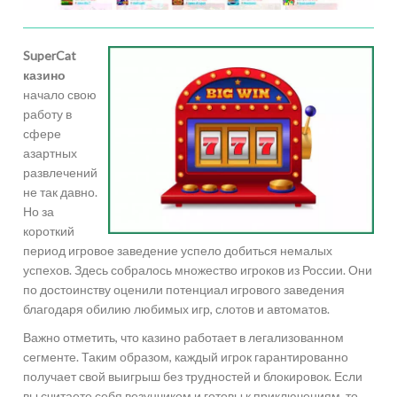
SuperCat
казино
начало свою
работу в
сфере
азартных
развлечений
не так давно.
Но за
короткий
период игровое заведение успело добиться немалых
успехов. Здесь собралось множество игроков из России. Они
по достоинству оценили потенциал игрового заведения
благодаря обилию любимых игр, слотов и автоматов.
Важно отметить, что казино работает в легализованном
сегменте. Таким образом, каждый игрок гарантированно
получает свой выигрыш без трудностей и блокировок. Если
вы считаете себя везунчиком и готовы к приключениям, то